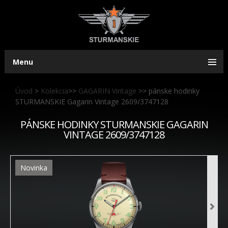
Menu
Úvod
>
Kolekcia
>>
GAGARIN Vintage
>>
pánske hodinky
STURMANSKIE Gagarin Vintage 2609/3747128
PÁNSKE HODINKY STURMANSKIE GAGARIN
VINTAGE 2609/3747128
Novinka